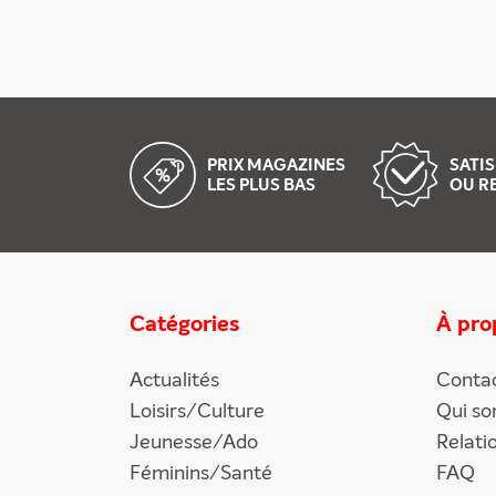
PRIX MAGAZINES
SATIS
LES PLUS BAS
OU R
Catégories
À pro
Actualités
Conta
Loisirs/Culture
Qui s
Jeunesse/Ado
Relati
Féminins/Santé
FAQ