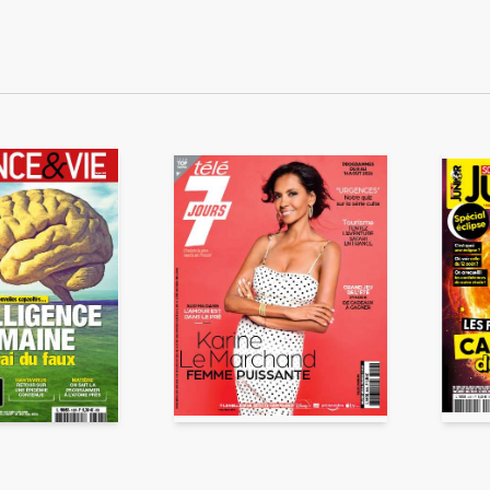
ENVOYER
ous acceptez que ces informations soient traitées par ADLPartner (groupe D
te à votre demande de recommandation auprès de votre ami. Vous certifiez
esse email et celle de votre ami ne sont utilisées que pour cet envoi à la suit
Pour en savoir plus, consultez notre rubrique "
Données personnelles
".