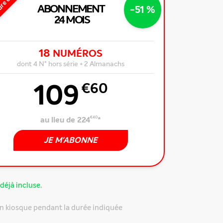
ure offre
ABONNEMENT
-51 %
24 MOIS
18
NUMÉROS
dont 4 N° hors série + 2 Almanachs
109
€60
au lieu de 224
€40
*
JE M'ABONNE
déjà incluse.
n kiosque pendant la durée indiquée