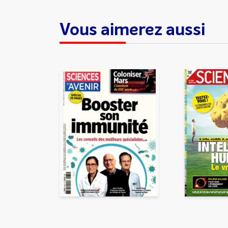
Vous aimerez aussi
En partageant du contenu, v
traitement, pour donner sui
d’email indésirable. Votre adr
automatiquement supprimées. 