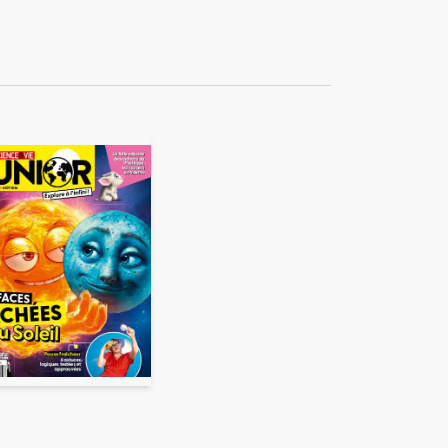
ékuple), responsable de
 également ne pas envoyer
e duquel elles seront