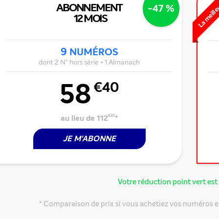
La meille
ABONNEMENT
-47 %
12 MOIS
9
NUMÉROS
dont 2 N° hors série + 1 Almanach
58
€40
au lieu de 112
€20
*
JE M'ABONNE
Votre réduction point vert est 
* Comparaison de prix si vous achetiez vos numéros e