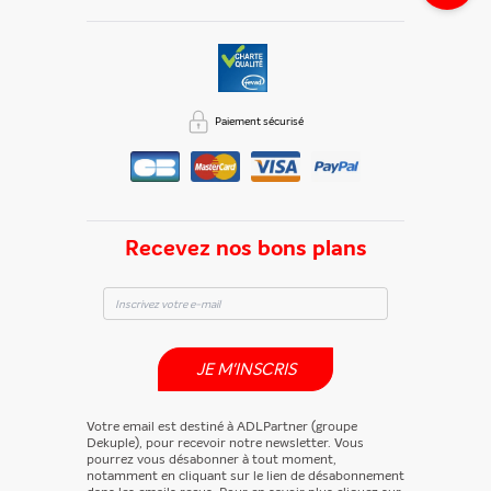
En partageant du contenu, vous acceptez que ces
informations soient traitées par ADLPartner (groupe
Dékuple), responsable de traitement, pour donner suite à
votre demande de recommandation auprès de votre ami.
Paiement sécurisé
Vous certifiez également ne pas envoyer d’email indésirable.
Votre adresse email et celle de votre ami ne sont utilisées que
pour cet envoi à la suite duquel elles seront
automatiquement supprimées. Pour en savoir plus, consultez
notre rubrique "
Données personnelles
".
Recevez nos bons plans
JE M'INSCRIS
Votre email est destiné à ADLPartner (groupe
Dekuple), pour recevoir notre newsletter. Vous
pourrez vous désabonner à tout moment,
notamment en cliquant sur le lien de désabonnement