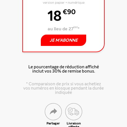
version papier + numérique
18
€90
au lieu de 27
€60
*
JE M'ABONNE
Le pourcentage de réduction affiché
inclut vos 30% de remise bonus.
* Comparaison de prix si vous achetiez
vos numéros en kiosque pendant la durée
indiquée
Partager
Livraison
offerte