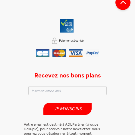
En partageant du contenu, vous acceptez que ces
informations soient traitées par ADLPartner (groupe
Dékuple), responsable de traitement, pour donner suite à
votre demande de recommandation auprès de votre ami.
Vous certifiez également ne pas envoyer d’email indésirable.
Paiement sécurisé
Votre adresse email et celle de votre ami ne sont utilisées que
pour cet envoi à la suite duquel elles seront
automatiquement supprimées. Pour en savoir plus, consultez
notre rubrique "
Données personnelles
".
Recevez nos bons plans
JE M'INSCRIS
Votre email est destiné à ADLPartner (groupe
Dekuple), pour recevoir notre newsletter. Vous
pourrez vous désabonner à tout moment,